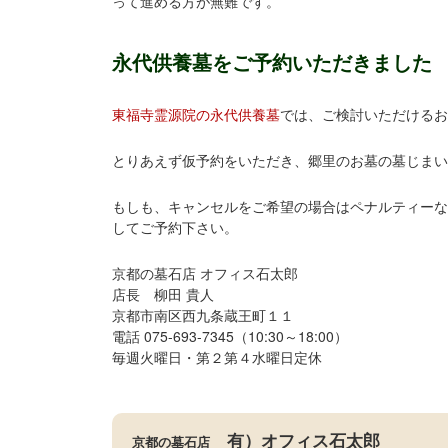
って進める方が無難です。
永代供養墓をご予約いただきました
東福寺霊源院の永代供養墓
では、ご検討いただけるお
とりあえず仮予約をいただき、郷里のお墓の墓じまい
もしも、キャンセルをご希望の場合はペナルティーな
してご予約下さい。
京都の墓石店 オフィス石太郎
店長 柳田 貴人
京都市南区西九条蔵王町１１
電話 075-693-7345（10:30～18:00）
毎週火曜日・第２第４水曜日定休
有）オフィス石太郎
京都の墓石店