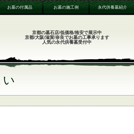
お墓の付属品
お墓の施工例
永代供養墓紹介
京都の墓石店/低価格/格安で展示中
京都/大阪/滋賀/奈良でお墓の工事承ります
人気の永代供養墓受付中
まい